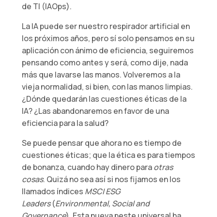
de TI (IAOps).
La IA puede ser nuestro respirador artificial en
los próximos años, pero sí solo pensamos en su
aplicación con ánimo de eficiencia, seguiremos
pensando como antes y será, como dije, nada
más que lavarse las manos. Volveremos a la
vieja normalidad, si bien, con las manos limpias.
¿Dónde quedarán las cuestiones éticas de la
IA? ¿Las abandonaremos en favor de una
eficiencia para la salud?
Se puede pensar que ahora no es tiempo de
cuestiones éticas; que la ética es para tiempos
de bonanza, cuando hay dinero para
otras
cosas
. Quizá no sea así si nos fijamos en los
llamados índices
MSCI ESG
Leaders
(
Environmental, Social and
Governance
). Esta nueva peste universal ha