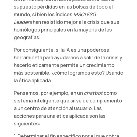
supuesto pérdidas en las bolsas de todo el
mundo, si bien los índices
MSCI ESG
Leaders
han resistido mejor a la crisis que sus
homólogos principales en la mayoría de las
geografías.
Por consiguiente, si la IA es una poderosa
herramienta para ayudarnos a salir de la crisis y
hacerlo éticamente permite un crecimiento
más sostenible, ¿cómo logramos esto? Usando
la ética aplicada.
Pensemos, por ejemplo, en un
chatbot
como
sistema inteligente que sirve de complemento
a un centro de atención al usuario. Las
acciones para una ética aplicada son las
siguientes:
1. Determinar el fin específico por el que cobra